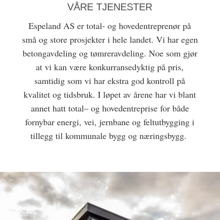
VÅRE TJENESTER
Espeland
AS
er tota
l- og
hovedentreprenør
på
små og store prosjekter i hele landet.
Vi har egen
betong
avdeling og tømreravdeling
. Noe som gjør
at vi kan være konkurransedyktig på pris
,
samtidig som vi har ekstra god kontroll på
kvalitet og tidsbruk.
I løpet av årene har vi blant
annet hatt total
–
og hovedentreprise
for både
fornybar energi, vei, jernbane og feltutbygging i
tillegg til kommunale bygg og næringsbygg.