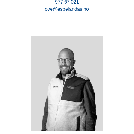
977 67 021
ove@espelandas.no