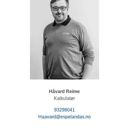
Håvard Reime
Kalkulatør
93298041
Haavard@espelandas.no