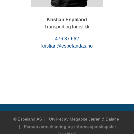
Kristian Espeland
Transport og logistikk
476 37 662
kristian@espelandas.no
© Espeland
AS |
Utviklet av
Megabite Jæren & Dalane
|
Personvernerklæring og informasjonskapsler
(cookies)