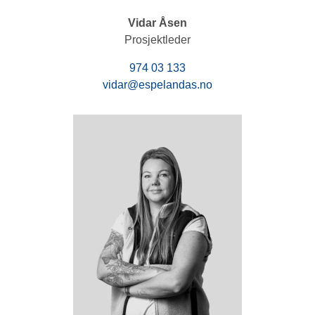
Vidar Åsen
Prosjektleder
974 03 133
vidar@espelandas.no