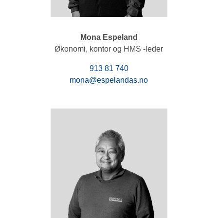
Mona Espeland
Økonomi, kontor og HMS -leder
913 81 740
mona@espelandas.no