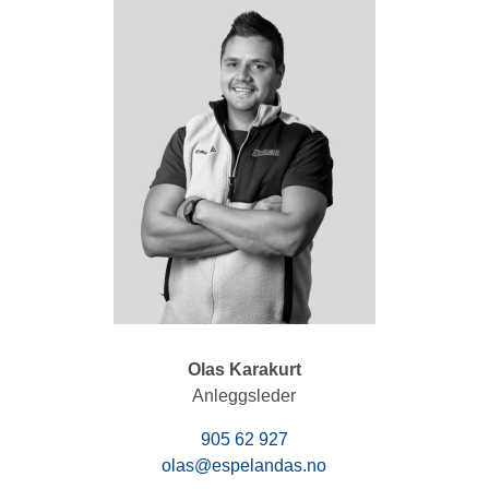
Olas Karakurt
Anleggsleder
905 62 927
olas@espelandas.no