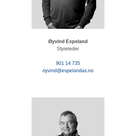
Øyvind Espeland
Styreleder
901 14 735
oyvind@espelandas.no