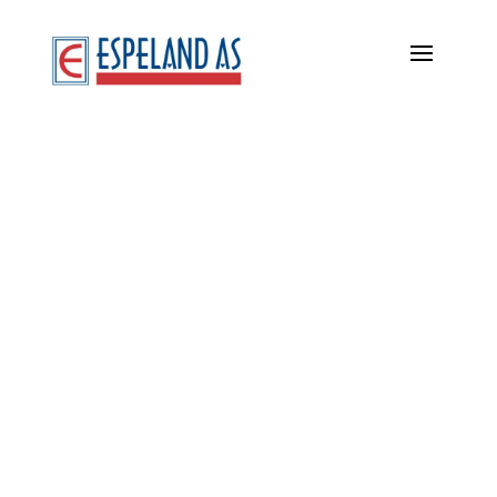
Eigersund
Brannstasjon