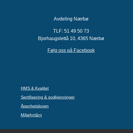
Avdeling Nærbø
TLF:
51 49 50 73
Bjorhaugslettå 10, 4365 Nærbø
Følg oss på Facebook
HMS & Kvalitet
Sertifisering & godkjenninger
Åpenhetsloven
Miljøfyrtårn